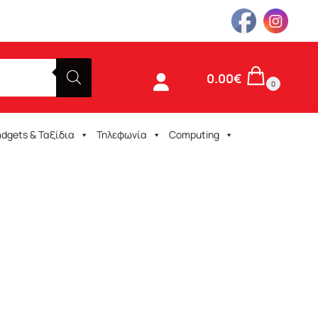
0.00
€
0
adgets & Ταξίδια
Τηλεφωνία
Computing