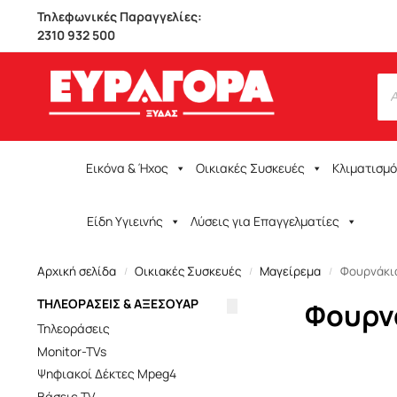
Τηλεφωνικές Παραγγελίες:
2310 932 500
Εικόνα & Ήχος
Οικιακές Συσκευές
Κλιματισμ
Είδη Υγιεινής
Λύσεις για Επαγγελματίες
Αρχική σελίδα
Οικιακές Συσκευές
Μαγείρεμα
Φουρνάκι
/
/
/
ΤΗΛΕΟΡΑΣΕΙΣ & ΑΞΕΣΟΥΑΡ
Φουρν
Τηλεοράσεις
Monitor-TVs
Ψηφιακοί Δέκτες Mpeg4
Βάσεις TV