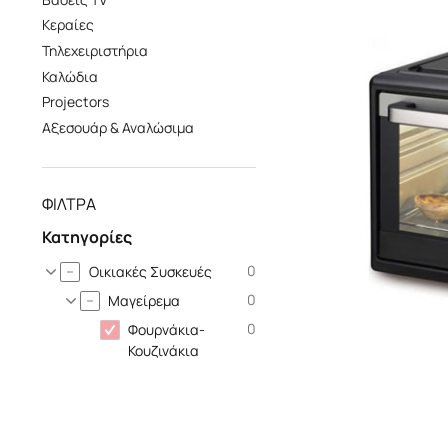
Κεραίες
Τηλεχειριστήρια
Καλώδια
Projectors
Αξεσουάρ & Αναλώσιμα
ΦΙΛΤΡΑ
Κατηγορίες
0
Οικιακές Συσκευές
0
Μαγείρεμα
0
Φουρνάκια-
Κουζινάκια